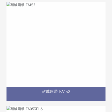
网带材质：PET+FA 涤纶+复合材料
适用机型：带式压榨过滤机
主要特点：强抗碱性能
适用行业：碱性污泥物料的压榨
Details
耐碱网带 FA152
网带材质：FA+PET涤纶
适用机型：带式压榨过滤机